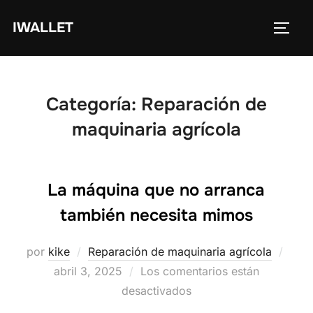
Saltar
IWALLET
al
ALTE
contenido
Categoría:
Reparación de
maquinaria agrícola
La máquina que no arranca
también necesita mimos
Publ
por
kike
Reparación de maquinaria agrícola
el
abril 3, 2025
Los comentarios están
desactivados