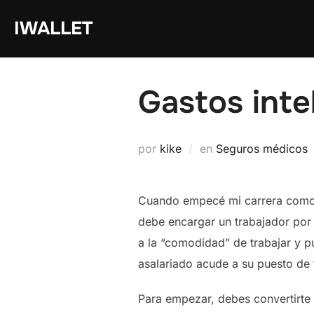
Saltar
IWALLET
al
contenido
Gastos inte
por
kike
en
Seguros médicos
Cuando empecé mi carrera como a
debe encargar un trabajador por
a la “comodidad” de trabajar y p
asalariado acude a su puesto de 
Para empezar, debes convertirte 