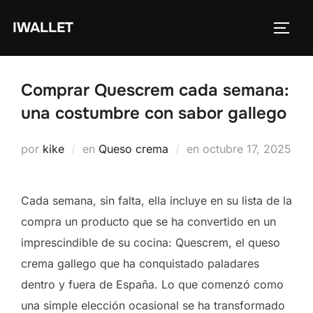
Saltar
IWALLET
al
ALTE
contenido
Comprar Quescrem cada semana:
una costumbre con sabor gallego
Publicado
por
kike
en
Queso crema
en
octubre 17, 2025
el
Cada semana, sin falta, ella incluye en su lista de la
compra un producto que se ha convertido en un
imprescindible de su cocina: Quescrem, el queso
crema gallego que ha conquistado paladares
dentro y fuera de España. Lo que comenzó como
una simple elección ocasional se ha transformado