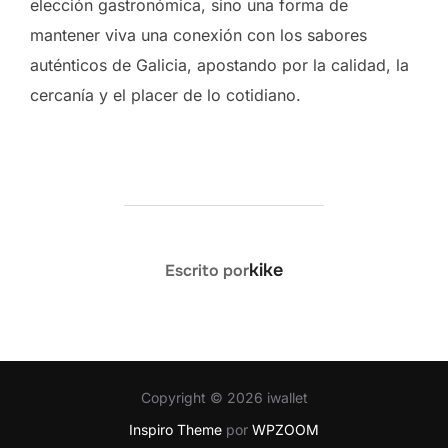
elección gastronómica, sino una forma de
mantener viva una conexión con los sabores
auténticos de Galicia, apostando por la calidad, la
cercanía y el placer de lo cotidiano.
AUTOR DE LA ENTRADA
kike
Escrito por
Copyright © 2026 iwallet
Inspiro Theme
por
WPZOOM