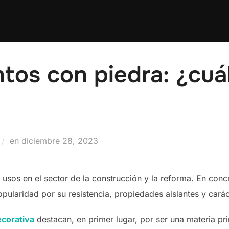
tos con piedra: ¿cuá
Publicado
en
diciembre 28, 2023
el
s usos en el sector de la construcción y la reforma. En con
opularidad por su resistencia, propiedades aislantes y cará
ecorativa
destacan, en primer lugar, por ser una materia pri