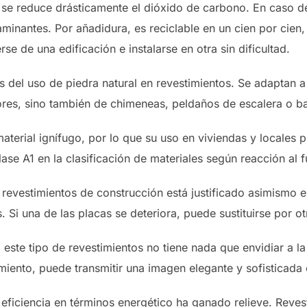
 se reduce drásticamente el dióxido de carbono. En caso d
inantes. Por añadidura, es reciclable en un cien por cien, 
 de una edificación e instalarse en otra sin dificultad.
os del uso de piedra natural en revestimientos. Se adaptan a
iores, sino también de chimeneas, peldaños de escalera o b
aterial ignífugo, por lo que su uso en viviendas y locales
ase A1 en la clasificación de materiales según reacción al 
n revestimientos de construcción está justificado asimismo 
. Si una de las placas se deteriora, puede sustituirse por o
este tipo de revestimientos no tiene nada que envidiar a la m
amiento, puede transmitir una imagen elegante y sofisticada 
eficiencia en términos energético ha ganado relieve. Revest