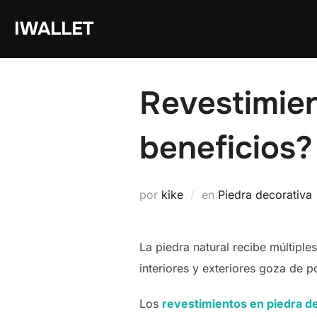
Saltar
IWALLET
al
contenido
Revestimien
beneficios?
por
kike
en
Piedra decorativa
La piedra natural recibe múltiple
interiores y exteriores goza de p
Los
revestimientos en piedra d