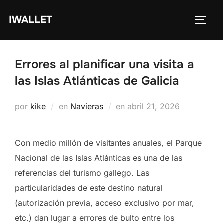
Saltar
IWALLET
al
ALTE
contenido
Errores al planificar una visita a
las Islas Atlánticas de Galicia
Publicado
por
kike
en
Navieras
en
abril 21, 2026
el
Con medio millón de visitantes anuales, el Parque
Nacional de las Islas Atlánticas es una de las
referencias del turismo gallego. Las
particularidades de este destino natural
(autorización previa, acceso exclusivo por mar,
etc.) dan lugar a errores de bulto entre los