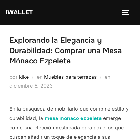
Saltar
IWALLET
al
ALTE
contenido
Explorando la Elegancia y
Durabilidad: Comprar una Mesa
Mónaco Ezpeleta
Publicado
por
kike
en
Muebles para terrazas
en
el
diciembre 6, 2023
En la búsqueda de mobiliario que combine estilo y
durabilidad, la
mesa monaco ezpeleta
emerge
como una elección destacada para aquellos que
buscan añadir un toque de elegancia a sus