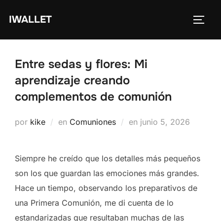
Saltar
IWALLET
al
ALTE
contenido
Entre sedas y flores: Mi
aprendizaje creando
complementos de comunión
Publicado
por
kike
en
Comuniones
en
junio 5, 2026
el
Siempre he creído que los detalles más pequeños
son los que guardan las emociones más grandes.
Hace un tiempo, observando los preparativos de
una Primera Comunión, me di cuenta de lo
estandarizadas que resultaban muchas de las