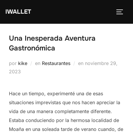
Saltar
IWALLET
al
ALTE
contenido
Una Inesperada Aventura
Gastronómica
Publicado
por
kike
en
Restaurantes
en
noviembre 29,
el
2023
Hace un tiempo, experimenté una de esas
situaciones imprevistas que nos hacen apreciar la
vida de una manera completamente diferente.
Estaba conduciendo por la hermosa localidad de
Moaña en una soleada tarde de verano cuando, de