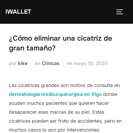
Saltar
IWALLET
al
ALTE
contenido
¿Cómo eliminar una cicatriz de
gran tamaño?
Publicado
por
kike
en
Clínicas
en
mayo 10, 2025
el
Las cicatrices grandes son motivo de consulta en
dermatologia medica quirurgica en Vigo
donde
acuden muchos pacientes que quieren hacer
desaparecer esas marcas de su piel. Estas
cicatrices pueden ser fruto de accidentes, pero en
muchos casos lo son por intervenciones