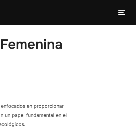
ALT
d Femenina
, enfocados en proporcionar
an un papel fundamental en el
necológicos.