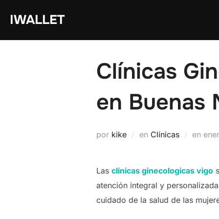
Saltar
IWALLET
al
contenido
Clínicas Gi
en Buenas
Pub
por
kike
en
Clínicas
en
ene
el
Las
clinicas ginecologicas vigo
s
atención integral y personalizad
cuidado de la salud de las muje