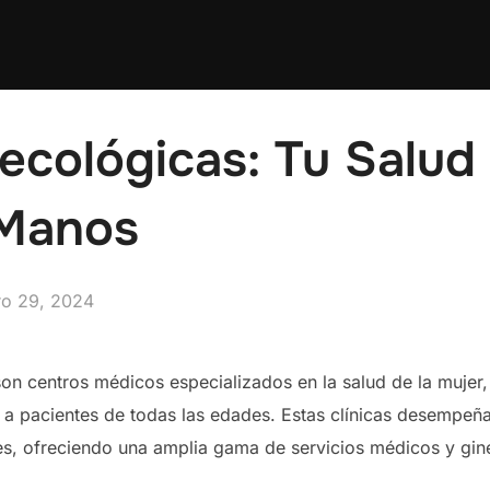
necológicas: Tu Salu
 Manos
licado
ro 29, 2024
on centros médicos especializados en la salud de la mujer
a a pacientes de todas las edades. Estas clínicas desempeñ
res, ofreciendo una amplia gama de servicios médicos y gi